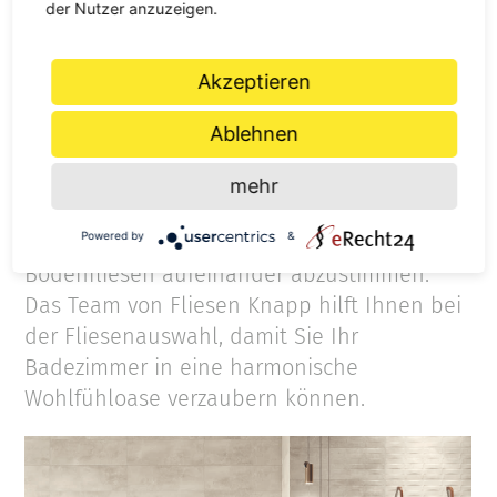
Bades sollten Sie das Format Ihrer
der Nutzer anzuzeigen.
Badezimmerfliesen auswählen. Denn mit
der richtigen Fliese können Sie
Akzeptieren
beispielsweise Ihren Raum optisch
vergrößern.
Ablehnen
mehr
BADZIMMERFLIESEN IN LAUTERACH KAUFEN
Powered by
&
Außerdem empfiehlt es sich, Wand- und
Bodenfliesen aufeinander abzustimmen.
Das Team von Fliesen Knapp hilft Ihnen bei
der Fliesenauswahl, damit Sie Ihr
Badezimmer in eine harmonische
Wohlfühloase verzaubern können.