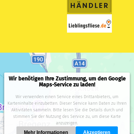
Wir benötigen Ihre Zustimmung, um den Google
Maps-Service zu laden!
Wir verwenden einen Service eines Drittanbieters, um
Karteninhalte einzubetten. Dieser Service kann Daten zu Ihren
Aktivitäten sammeln. Bitte lesen Sie die Details durch und
stimmen Sie der Nutzung des Service zu, um diese Karte
anzuzeigen.
Mehr Informationen
Akzeptieren