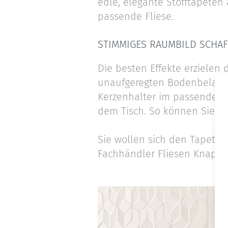
edle, elegante Stofftapeten 
passende Fliese.
STIMMIGES RAUMBILD SCHA
Die besten Effekte erzielen
unaufgeregten Bodenbelag ko
Kerzenhalter im passenden F
dem Tisch. So können Sie mi
Sie wollen sich den Tapeten
Fachhändler Fliesen Knapp i