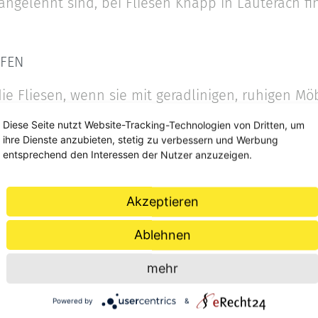
angelehnt sind, bei Fliesen Knapp in Lauterach fi
FFEN
 die Fliesen, wenn sie mit geradlinigen, ruhigen 
mbiniert werden. Auch die Dekoration sollte eher
Diese Seite nutzt Website-Tracking-Technologien von Dritten, um
arbton, unifarbene Kissen auf dem Sofa und eine
ihre Dienste anzubieten, stetig zu verbessern und Werbung
t Ihren Wänden richtige Highlights in Ihrem Wohn
entsprechend den Interessen der Nutzer anzuzeigen.
look in Ihr Bad oder in den Wohnraum holen? Las
Akzeptieren
n Lauterach beraten.
Ablehnen
mehr
Powered by
&