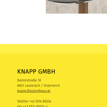
KNAPP GMBH
Dammstraße 10
6923 Lauterach / Österreich
knapp.fliesen@aon.at
Telefon +43 5574 89334
Fax +43 5574 89334-4