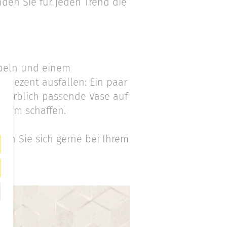
nden Sie für jeden Trend die
Möbeln und einem
 dezent ausfallen: Ein paar
 farblich passende Vase auf
raum schaffen.
sen Sie sich gerne bei Ihrem