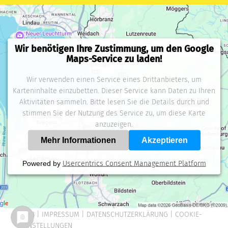
Wir benötigen Ihre Zustimmung, um den Google
Maps-Service zu laden!
Wir verwenden einen Service eines Drittanbieters, um
Karteninhalte einzubetten. Dieser Service kann Daten zu Ihren
Aktivitäten sammeln. Bitte lesen Sie die Details durch und
stimmen Sie der Nutzung des Service zu, um diese Karte
anzuzeigen.
Mehr Informationen
Akzeptieren
Powered by
Usercentrics Consent Management Platform
AGB |
IMPRESSUM
|
DATENSCHUTZERKLÄRUNG
|
COOKIE-
EINSTELLUNGEN