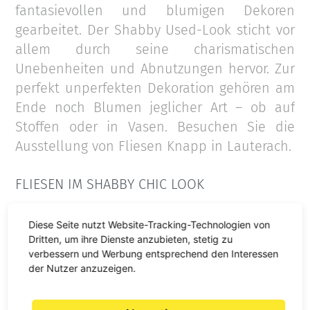
fantasievollen und blumigen Dekoren
gearbeitet. Der Shabby Used-Look sticht vor
allem durch seine charismatischen
Unebenheiten und Abnutzungen hervor. Zur
perfekt unperfekten Dekoration gehören am
Ende noch Blumen jeglicher Art – ob auf
Stoffen oder in Vasen. Besuchen Sie die
Ausstellung von Fliesen Knapp in Lauterach.
FLIESEN IM SHABBY CHIC LOOK
Fliesen im Shabby Chic Look sind ein
Diese Seite nutzt Website-Tracking-Technologien von
besonderer Blickfang. Die zwanglose
Dritten, um ihre Dienste anzubieten, stetig zu
Gestaltung ist sehr beliebt.
verbessern und Werbung entsprechend den Interessen
der Nutzer anzuzeigen.
Dekorfliesen, mit dezenter Farbgestaltung,
sowie Ornamente und weitere Motive, sind