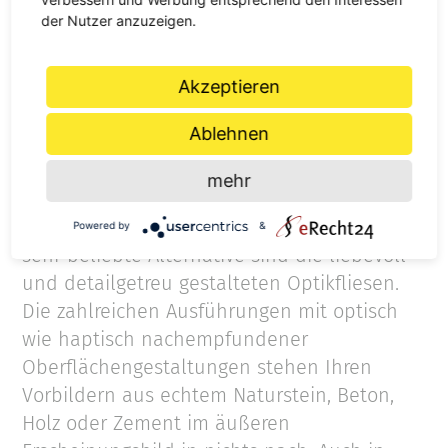
Gestaltung umgesetzt mit urbanen
der Nutzer anzuzeigen.
Metrofliesen. Diese Fliesenart ist inspiriert
von den Pariser U-Bahnstationen und bringt
einen modernen, cleanen Chic in Ihre
Akzeptieren
Küche. Wer es verspielter mag, macht mit
Ablehnen
einem abwechslungsreichen Patchwork-Look
alles richtig. Hierbei werden Fliesen mit
mehr
ornamentalen und geometrischen Mustern
in Retro-Designs kombiniert. Eine weitere
Powered by
&
sehr beliebte Alternative sind die liebevoll
und detailgetreu gestalteten Optikfliesen.
Die zahlreichen Ausführungen mit optisch
wie haptisch nachempfundener
Oberflächengestaltungen stehen Ihren
Vorbildern aus echtem Naturstein, Beton,
Holz oder Zement im äußeren