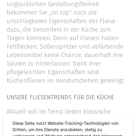
unglaublichen Gestaltungsfreiheit
bekommen Sie „on top“ noch die
unschlagbaren Eigenschaften der Fliese
dazu, die besonders in der Küche zum
Tragen kommen. Denn auf Fliesen haben
Fettflecken, Soßenspritzer und abfärbende
Lebensmittel keine Chance, dauerhaft ihre
Spuren zu hinterlassen. Dank ihrer
pflegeleichten Eigenschaften sind
Küchenfliesen im Handumdrehen gereinigt.
UNSERE FLIESENTRENDS FÜR DIE KÜCHE
Aktuell voll im Trend liegen klassische
Kombinationen aus schwarzen und weißen
Diese Seite nutzt Website-Tracking-Technologien von
Fliesen. Besonders gut wirkt diese
Dritten, um ihre Dienste anzubieten, stetig zu
verbessern und Werbung entsprechend den Interessen